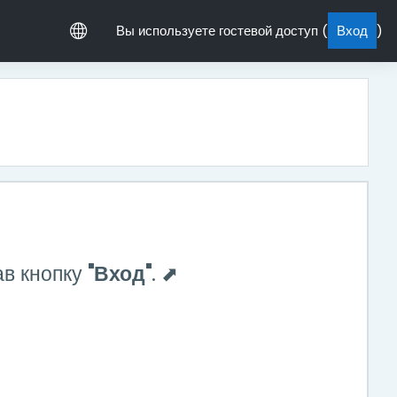
Вы используете гостевой доступ (
Вход
)
ав кнопку
"Вход"
. ⬈