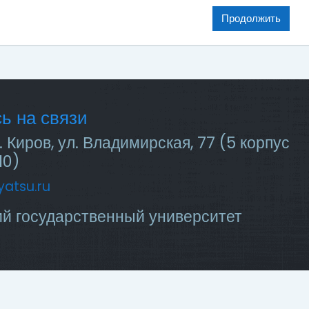
Продолжить
ь на связи
. Киров, ул. Владимирская, 77 (5 корпус
10)
atsu.ru
ий государственный университет