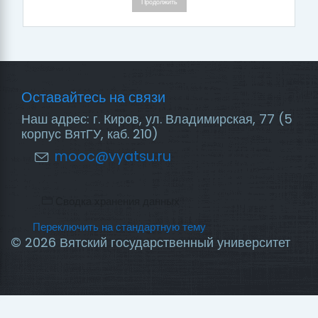
Продолжить
Оставайтесь на связи
Наш адрес: г. Киров, ул. Владимирская, 77 (5
корпус ВятГУ, каб. 210)
mooc@vyatsu.ru
Сводка хранения данных
Переключить на стандартную тему
© 2026 Вятский государственный университет